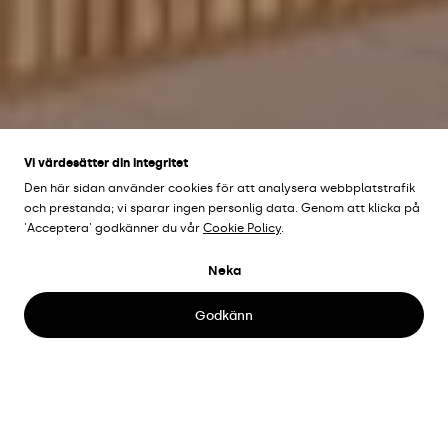
Vi värdesätter din integritet
Den här sidan använder cookies för att analysera webbplatstrafik
och prestanda; vi sparar ingen personlig data. Genom att klicka på
'Acceptera' godkänner du vår
Cookie Policy
.
Neka
E.ON
Malmö, Sverige
Godkänn