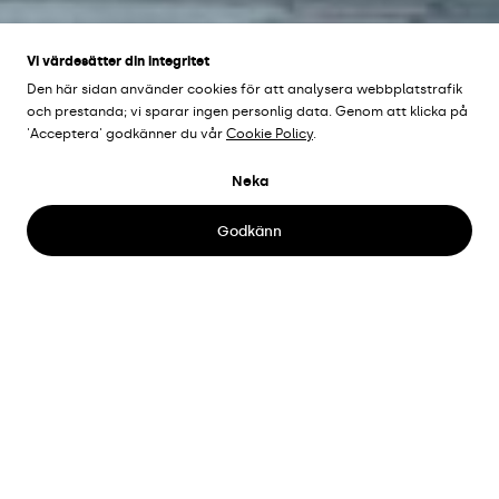
Vi värdesätter din integritet
Den här sidan använder cookies för att analysera webbplatstrafik
och prestanda; vi sparar ingen personlig data. Genom att klicka på
'Acceptera' godkänner du vår
Cookie Policy
.
HOLMATORGET
Neka
Malmö, Sverige
Godkänn
Plats
Holma torg, Malmö