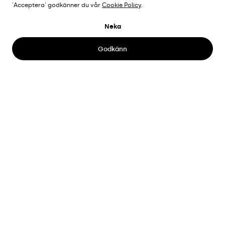
'Acceptera' godkänner du vår
Cookie Policy
.
HUMANA KONTOR
Neka
Stockholm, Sverige
Godkänn